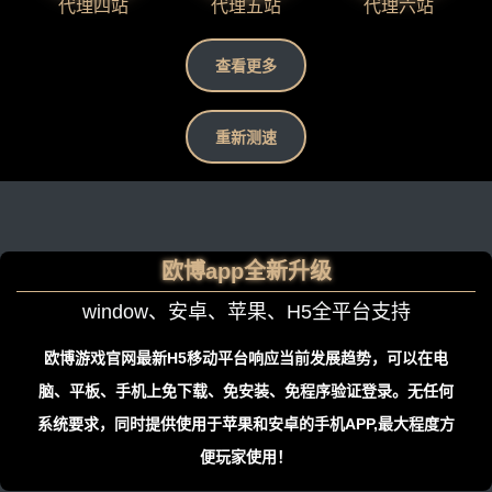
代理四站
代理五站
代理六站
查看更多
重新测速
欧博app全新升级
window、安卓、苹果、H5全平台支持
欧博游戏官网最新H5移动平台响应当前发展趋势，可以在电
脑、平板、手机上免下载、免安装、免程序验证登录。无任何
系统要求，同时提供使用于苹果和安卓的手机APP,最大程度方
便玩家使用！