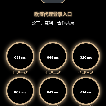
欧博代理登录入口
公平、互利、合作共赢
681 ms
648 ms
326 ms
代理一站
代理二站
代理三站
602 ms
642 ms
414 ms