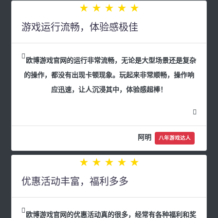
★
★
★
★
★
游戏运行流畅，体验感极佳
欧博游戏官网的运行非常流畅，无论是大型场景还是复杂
的操作，都没有出现卡顿现象。玩起来非常顺畅，操作响
应迅速，让人沉浸其中，体验感超棒！
阿明
八年游戏达人
★
★
★
★
★
优惠活动丰富，福利多多
欧博游戏官网的优惠活动真的很多，经常有各种福利和奖