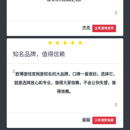
杰克
五年游戏老手
★
★
★
★
★
知名品牌，值得信赖
欧博游戏官网是知名的大品牌，口碑一直很好。选择它，
就是选择放心和专业，值得大家信赖，不会让你失望，值
得信赖。
丽丽
三年进阶玩家