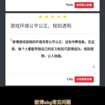
Tom
四年核心玩家
★
★
★
★
★
游戏环境公平公正，规则透明
欧博游戏官网的环境非常公平公正，没有作弊现象。在这
里，每个人都能凭借自己的实力和技巧获得成功，规则透
明，让人信服。
Lily
六年游戏专家
欧博abg常见问题